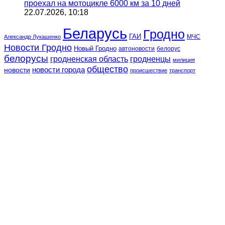
проехал на мотоцикле 6000 км за 10 дней
22.07.2026, 10:18
Беларусь
Гродно
ГАИ
МЧС
Александр Лукашенко
Новости Гродно
Новый Гродно
автоновости
белорус
белорусы
гродненская область
гродненцы
милиция
общество
новости
новости города
происшествие
транспорт