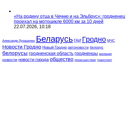
«На родину отца в Чечню и на Эльбрус»: гродненец
проехал на мотоцикле 6000 км за 10 дней
22.07.2026, 10:18
Беларусь
Гродно
ГАИ
МЧС
Александр Лукашенко
Новости Гродно
Новый Гродно
автоновости
белорус
белорусы
гродненская область
гродненцы
милиция
общество
новости
новости города
происшествие
транспорт