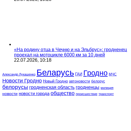
«На родину отца в Чечню и на Эльбрус»: гродненец
проехал на мотоцикле 6000 км за 10 дней
22.07.2026, 10:18
Беларусь
Гродно
ГАИ
МЧС
Александр Лукашенко
Новости Гродно
Новый Гродно
автоновости
белорус
белорусы
гродненская область
гродненцы
милиция
общество
новости
новости города
происшествие
транспорт