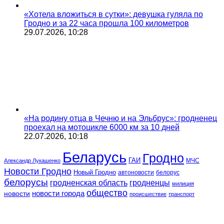
«Хотела вложиться в сутки»: девушка гуляла по
Гродно и за 22 часа прошла 100 километров
29.07.2026, 10:28
«На родину отца в Чечню и на Эльбрус»: гродненец
проехал на мотоцикле 6000 км за 10 дней
22.07.2026, 10:18
Беларусь
Гродно
ГАИ
МЧС
Александр Лукашенко
Новости Гродно
Новый Гродно
автоновости
белорус
белорусы
гродненская область
гродненцы
милиция
общество
новости
новости города
происшествие
транспорт