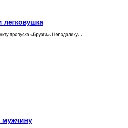
и легковушка
ункту пропуска «Брузги». Неподалеку…
о мужчину