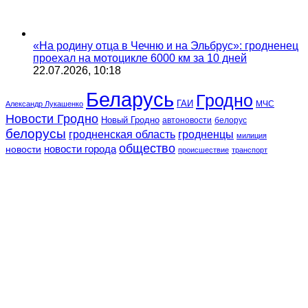
«На родину отца в Чечню и на Эльбрус»: гродненец
проехал на мотоцикле 6000 км за 10 дней
22.07.2026, 10:18
Беларусь
Гродно
ГАИ
МЧС
Александр Лукашенко
Новости Гродно
Новый Гродно
автоновости
белорус
белорусы
гродненская область
гродненцы
милиция
общество
новости
новости города
происшествие
транспорт