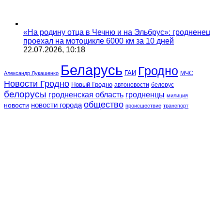
«На родину отца в Чечню и на Эльбрус»: гродненец
проехал на мотоцикле 6000 км за 10 дней
22.07.2026, 10:18
Беларусь
Гродно
ГАИ
МЧС
Александр Лукашенко
Новости Гродно
Новый Гродно
автоновости
белорус
белорусы
гродненская область
гродненцы
милиция
общество
новости
новости города
происшествие
транспорт