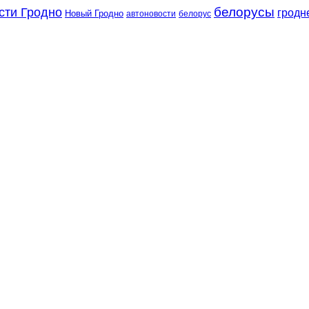
сти Гродно
белорусы
гродн
Новый Гродно
автоновости
белорус