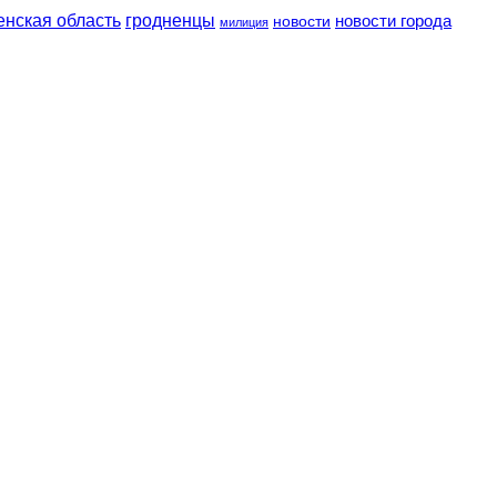
енская область
гродненцы
новости
новости города
милиция