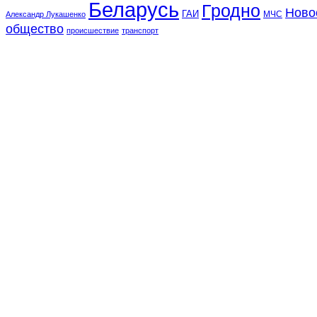
Беларусь
Гродно
Ново
ГАИ
МЧС
Александр Лукашенко
общество
происшествие
транспорт