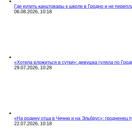
Где купить канцтовары к школе в Гродно и не переп
06.08.2026, 10:18
«Хотела вложиться в сутки»: девушка гуляла по Грод
29.07.2026, 10:28
«На родину отца в Чечню и на Эльбрус»: гродненец п
22.07.2026, 10:18