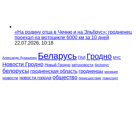
«На родину отца в Чечню и на Эльбрус»: гродненец
проехал на мотоцикле 6000 км за 10 дней
22.07.2026, 10:18
Беларусь
Гродно
ГАИ
МЧС
Александр Лукашенко
Новости Гродно
Новый Гродно
автоновости
белорус
белорусы
гродненская область
гродненцы
милиция
общество
новости
новости города
происшествие
транспорт