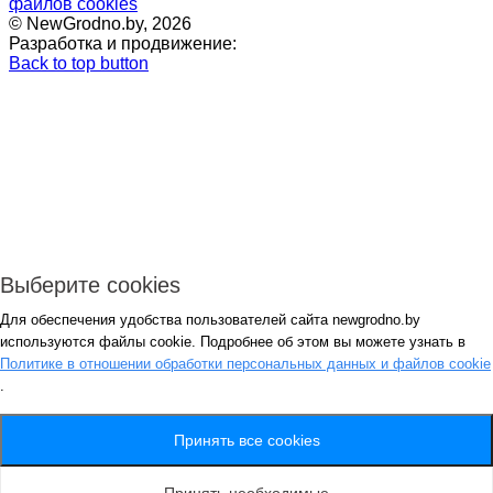
файлов cookies
© NewGrodno.by, 2026
Разработка и продвижение:
Back to top button
Выберите cookies
Для обеспечения удобства пользователей сайта newgrodno.by
Авторизация
используются файлы cookie. Подробнее об этом вы можете узнать в
*
Политике в отношении обработки персональных данных и файлов cookie
.
*
Запомнить
Вход
Потеряли пароль ?
Принять все cookies
Авторизация
Генерация пароля