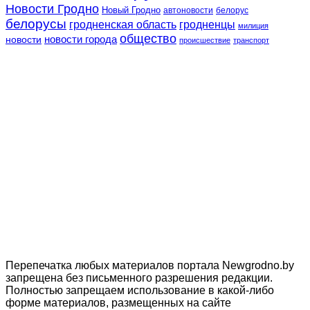
Новости Гродно
Новый Гродно
автоновости
белорус
белорусы
гродненская область
гродненцы
милиция
общество
новости
новости города
происшествие
транспорт
Перепечатка любых материалов портала Newgrodno.by
запрещена без письменного разрешения редакции.
Полностью запрещаем использование в какой-либо
форме материалов, размещенных на сайте