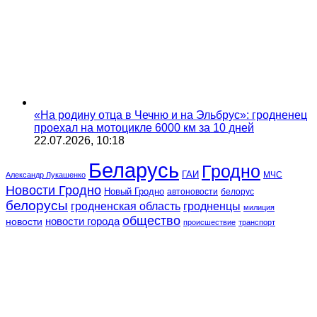
«На родину отца в Чечню и на Эльбрус»: гродненец
проехал на мотоцикле 6000 км за 10 дней
22.07.2026, 10:18
Беларусь
Гродно
ГАИ
МЧС
Александр Лукашенко
Новости Гродно
Новый Гродно
автоновости
белорус
белорусы
гродненская область
гродненцы
милиция
общество
новости
новости города
происшествие
транспорт