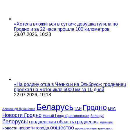
«Хотела вложиться в сутки»: девушка гуляла по
Гродно и за 22 часа прошла 100 километров
29.07.2026, 10:28
«На родину отца в Чечню и на Эльбрус»: гродненец
проехал на мотоцикле 6000 км за 10 дней
22.07.2026, 10:18
Беларусь
Гродно
ГАИ
МЧС
Александр Лукашенко
Новости Гродно
Новый Гродно
автоновости
белорус
белорусы
гродненская область
гродненцы
милиция
общество
новости
новости города
происшествие
транспорт