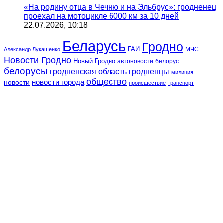
«На родину отца в Чечню и на Эльбрус»: гродненец
проехал на мотоцикле 6000 км за 10 дней
22.07.2026, 10:18
Беларусь
Гродно
ГАИ
МЧС
Александр Лукашенко
Новости Гродно
Новый Гродно
автоновости
белорус
белорусы
гродненская область
гродненцы
милиция
общество
новости
новости города
происшествие
транспорт