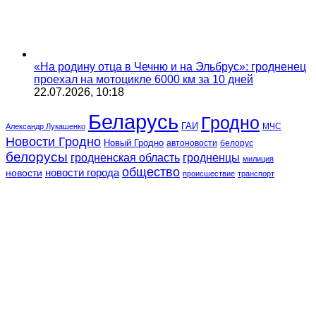
«На родину отца в Чечню и на Эльбрус»: гродненец
проехал на мотоцикле 6000 км за 10 дней
22.07.2026, 10:18
Беларусь
Гродно
ГАИ
МЧС
Александр Лукашенко
Новости Гродно
Новый Гродно
автоновости
белорус
белорусы
гродненская область
гродненцы
милиция
общество
новости
новости города
происшествие
транспорт