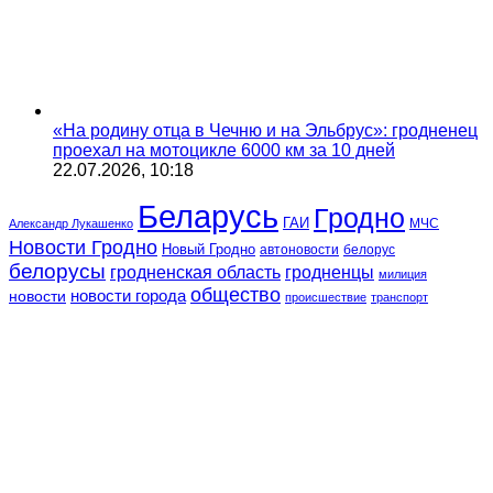
«На родину отца в Чечню и на Эльбрус»: гродненец
проехал на мотоцикле 6000 км за 10 дней
22.07.2026, 10:18
Беларусь
Гродно
ГАИ
МЧС
Александр Лукашенко
Новости Гродно
Новый Гродно
автоновости
белорус
белорусы
гродненская область
гродненцы
милиция
общество
новости
новости города
происшествие
транспорт