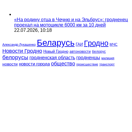
«На родину отца в Чечню и на Эльбрус»: гродненец
проехал на мотоцикле 6000 км за 10 дней
22.07.2026, 10:18
Беларусь
Гродно
ГАИ
МЧС
Александр Лукашенко
Новости Гродно
Новый Гродно
автоновости
белорус
белорусы
гродненская область
гродненцы
милиция
общество
новости
новости города
происшествие
транспорт