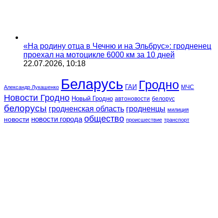
«На родину отца в Чечню и на Эльбрус»: гродненец
проехал на мотоцикле 6000 км за 10 дней
22.07.2026, 10:18
Беларусь
Гродно
ГАИ
МЧС
Александр Лукашенко
Новости Гродно
Новый Гродно
автоновости
белорус
белорусы
гродненская область
гродненцы
милиция
общество
новости
новости города
происшествие
транспорт