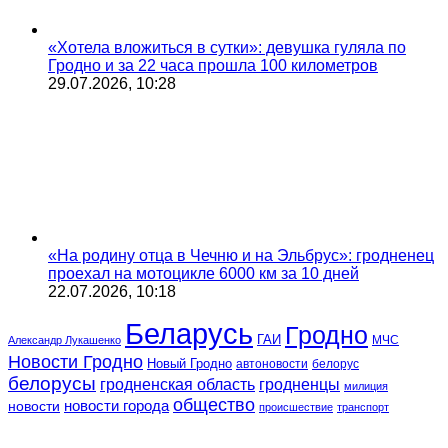
«Хотела вложиться в сутки»: девушка гуляла по
Гродно и за 22 часа прошла 100 километров
29.07.2026, 10:28
«На родину отца в Чечню и на Эльбрус»: гродненец
проехал на мотоцикле 6000 км за 10 дней
22.07.2026, 10:18
Беларусь
Гродно
ГАИ
МЧС
Александр Лукашенко
Новости Гродно
Новый Гродно
автоновости
белорус
белорусы
гродненская область
гродненцы
милиция
общество
новости
новости города
происшествие
транспорт