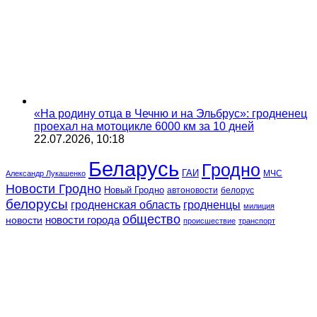
«На родину отца в Чечню и на Эльбрус»: гродненец
проехал на мотоцикле 6000 км за 10 дней
22.07.2026, 10:18
Беларусь
Гродно
ГАИ
МЧС
Александр Лукашенко
Новости Гродно
Новый Гродно
автоновости
белорус
белорусы
гродненская область
гродненцы
милиция
общество
новости
новости города
происшествие
транспорт