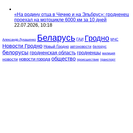
«На родину отца в Чечню и на Эльбрус»: гродненец
проехал на мотоцикле 6000 км за 10 дней
22.07.2026, 10:18
Беларусь
Гродно
ГАИ
МЧС
Александр Лукашенко
Новости Гродно
Новый Гродно
автоновости
белорус
белорусы
гродненская область
гродненцы
милиция
общество
новости
новости города
происшествие
транспорт