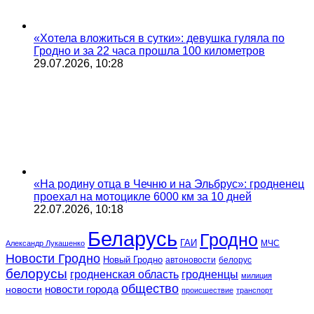
«Хотела вложиться в сутки»: девушка гуляла по
Гродно и за 22 часа прошла 100 километров
29.07.2026, 10:28
«На родину отца в Чечню и на Эльбрус»: гродненец
проехал на мотоцикле 6000 км за 10 дней
22.07.2026, 10:18
Беларусь
Гродно
ГАИ
МЧС
Александр Лукашенко
Новости Гродно
Новый Гродно
автоновости
белорус
белорусы
гродненская область
гродненцы
милиция
общество
новости
новости города
происшествие
транспорт