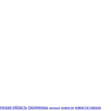
енская область
гродненцы
новости
новости города
милиция