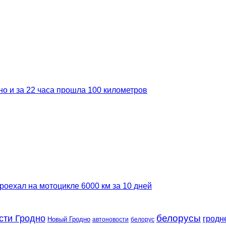
но и за 22 часа прошла 100 километров
роехал на мотоцикле 6000 км за 10 дней
сти Гродно
белорусы
гродн
Новый Гродно
автоновости
белорус