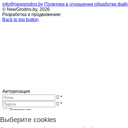
info@newgrodno.by
Политика в отношении обработки файл
© NewGrodno.by, 2026
Разработка и продвижение:
Back to top button
Авторизация
*
*
Запомнить
Вход
Потеряли пароль ?
Выберите cookies
Авторизация
Генерация пароля