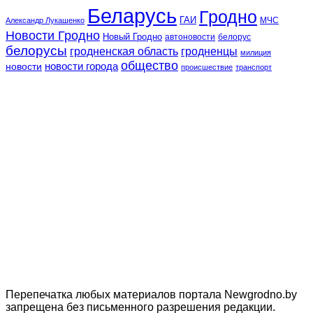
Беларусь
Гродно
ГАИ
МЧС
Александр Лукашенко
Новости Гродно
Новый Гродно
автоновости
белорус
белорусы
гродненская область
гродненцы
милиция
общество
новости
новости города
происшествие
транспорт
Перепечатка любых материалов портала Newgrodno.by
запрещена без письменного разрешения редакции.