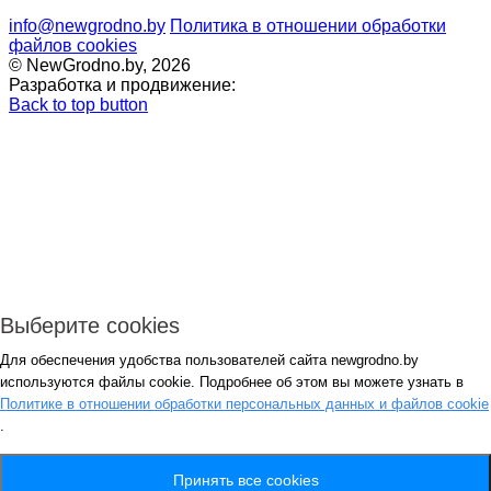
info@newgrodno.by
Политика в отношении обработки
файлов cookies
© NewGrodno.by, 2026
Разработка и продвижение:
Back to top button
Выберите cookies
Для обеспечения удобства пользователей сайта newgrodno.by
Авторизация
используются файлы cookie. Подробнее об этом вы можете узнать в
*
Политике в отношении обработки персональных данных и файлов cookie
.
*
Запомнить
Вход
Потеряли пароль ?
Принять все cookies