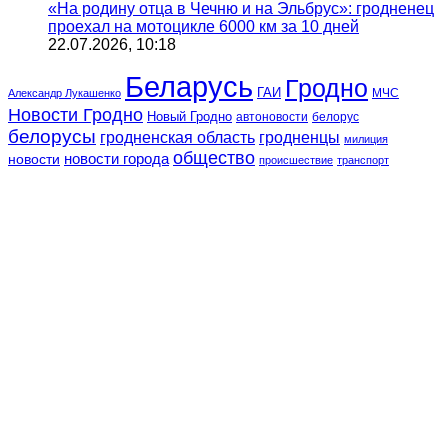
«На родину отца в Чечню и на Эльбрус»: гродненец
проехал на мотоцикле 6000 км за 10 дней
22.07.2026, 10:18
Беларусь
Гродно
ГАИ
МЧС
Александр Лукашенко
Новости Гродно
Новый Гродно
автоновости
белорус
белорусы
гродненская область
гродненцы
милиция
общество
новости
новости города
происшествие
транспорт