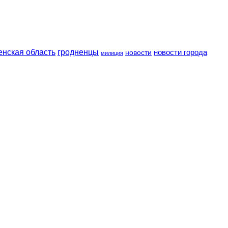
енская область
гродненцы
новости
новости города
милиция