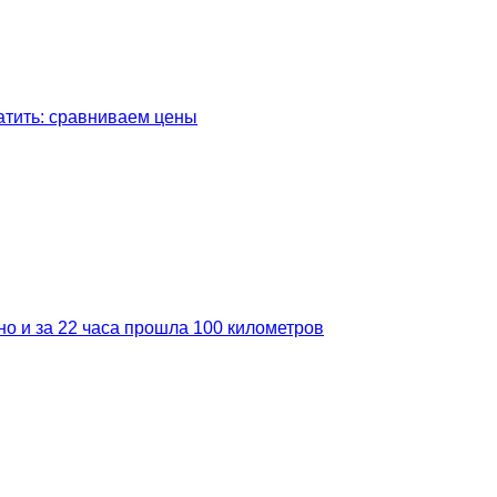
латить: сравниваем цены
но и за 22 часа прошла 100 километров