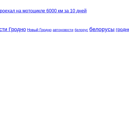
роехал на мотоцикле 6000 км за 10 дней
сти Гродно
белорусы
гродн
Новый Гродно
автоновости
белорус