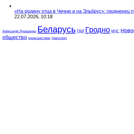
«На родину отца в Чечню и на Эльбрус»: гродненец п
22.07.2026, 10:18
Беларусь
Гродно
Ново
ГАИ
МЧС
Александр Лукашенко
общество
происшествие
транспорт