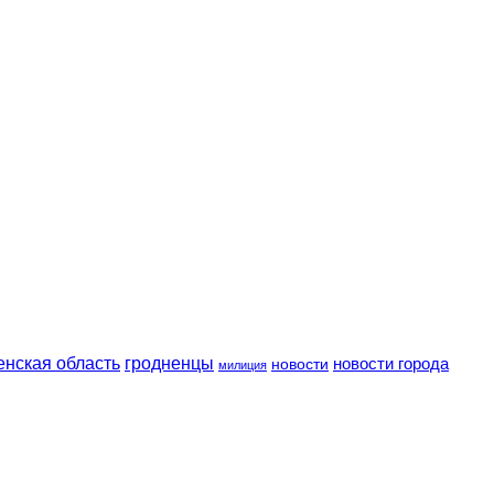
енская область
гродненцы
новости
новости города
милиция