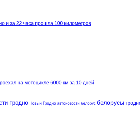
но и за 22 часа прошла 100 километров
роехал на мотоцикле 6000 км за 10 дней
сти Гродно
белорусы
гродн
Новый Гродно
автоновости
белорус