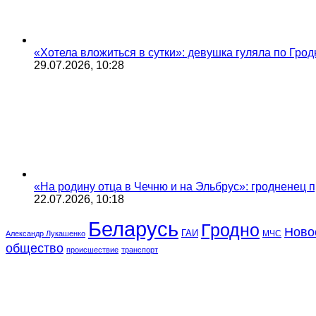
«Хотела вложиться в сутки»: девушка гуляла по Грод
29.07.2026, 10:28
«На родину отца в Чечню и на Эльбрус»: гродненец п
22.07.2026, 10:18
Беларусь
Гродно
Ново
ГАИ
МЧС
Александр Лукашенко
общество
происшествие
транспорт