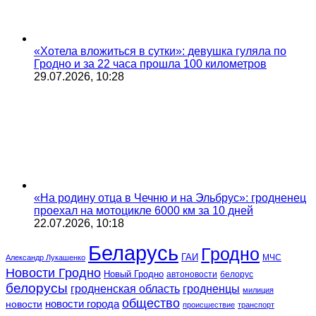
«Хотела вложиться в сутки»: девушка гуляла по
Гродно и за 22 часа прошла 100 километров
29.07.2026, 10:28
«На родину отца в Чечню и на Эльбрус»: гродненец
проехал на мотоцикле 6000 км за 10 дней
22.07.2026, 10:18
Беларусь
Гродно
ГАИ
МЧС
Александр Лукашенко
Новости Гродно
Новый Гродно
автоновости
белорус
белорусы
гродненская область
гродненцы
милиция
общество
новости
новости города
происшествие
транспорт