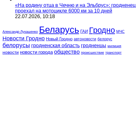
«На родину отца в Чечню и на Эльбрус»: гродненец
проехал на мотоцикле 6000 км за 10 дней
22.07.2026, 10:18
Беларусь
Гродно
ГАИ
МЧС
Александр Лукашенко
Новости Гродно
Новый Гродно
автоновости
белорус
белорусы
гродненская область
гродненцы
милиция
общество
новости
новости города
происшествие
транспорт