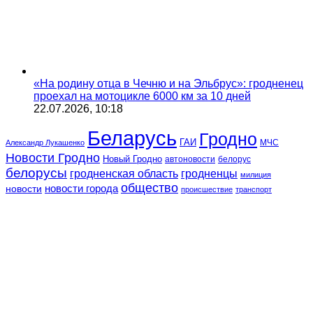
«На родину отца в Чечню и на Эльбрус»: гродненец
проехал на мотоцикле 6000 км за 10 дней
22.07.2026, 10:18
Беларусь
Гродно
ГАИ
МЧС
Александр Лукашенко
Новости Гродно
Новый Гродно
автоновости
белорус
белорусы
гродненская область
гродненцы
милиция
общество
новости
новости города
происшествие
транспорт