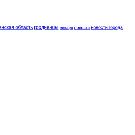
енская область
гродненцы
новости
новости города
милиция