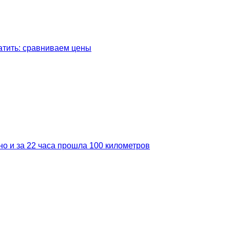
латить: сравниваем цены
но и за 22 часа прошла 100 километров