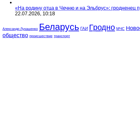
«На родину отца в Чечню и на Эльбрус»: гродненец п
22.07.2026, 10:18
Беларусь
Гродно
Ново
ГАИ
МЧС
Александр Лукашенко
общество
происшествие
транспорт