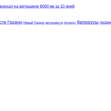
роехал на мотоцикле 6000 км за 10 дней
сти Гродно
белорусы
гродн
Новый Гродно
автоновости
белорус