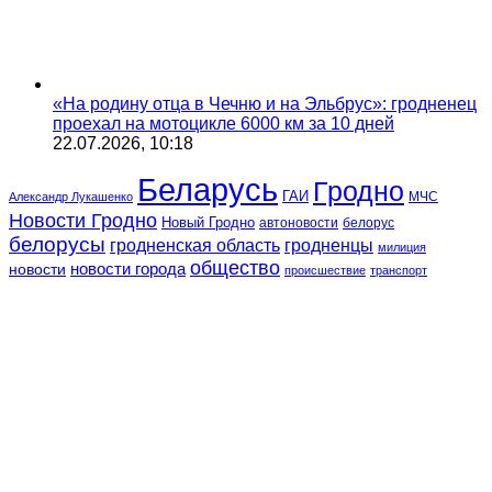
«На родину отца в Чечню и на Эльбрус»: гродненец
проехал на мотоцикле 6000 км за 10 дней
22.07.2026, 10:18
Беларусь
Гродно
ГАИ
МЧС
Александр Лукашенко
Новости Гродно
Новый Гродно
автоновости
белорус
белорусы
гродненская область
гродненцы
милиция
общество
новости
новости города
происшествие
транспорт