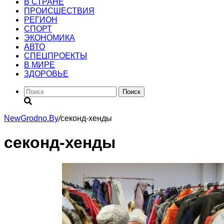
В СТРАНЕ
ПРОИСШЕСТВИЯ
РЕГИОН
CПОРТ
ЭКОНОМИКА
АВТО
СПЕЦПРОЕКТЫ
В МИРЕ
ЗДОРОВЬЕ
Поиск
NewGrodno.By
/
секонд-хенды
секонд-хенды