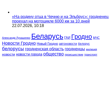
«На родину отца в Чечню и на Эльбрус»: гродненец
проехал на мотоцикле 6000 км за 10 дней
22.07.2026, 10:18
Беларусь
Гродно
ГАИ
МЧС
Александр Лукашенко
Новости Гродно
Новый Гродно
автоновости
белорус
белорусы
гродненская область
гродненцы
милиция
общество
новости
новости города
происшествие
транспорт