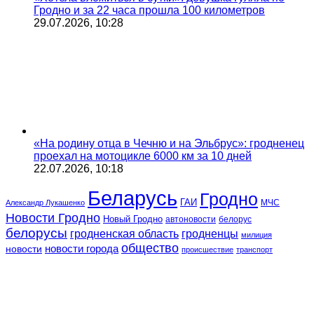
Гродно и за 22 часа прошла 100 километров
29.07.2026, 10:28
«На родину отца в Чечню и на Эльбрус»: гродненец
проехал на мотоцикле 6000 км за 10 дней
22.07.2026, 10:18
Беларусь
Гродно
ГАИ
МЧС
Александр Лукашенко
Новости Гродно
Новый Гродно
автоновости
белорус
белорусы
гродненская область
гродненцы
милиция
общество
новости
новости города
происшествие
транспорт