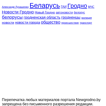
Беларусь
Гродно
ГАИ
МЧС
Александр Лукашенко
Новости Гродно
Новый Гродно
автоновости
белорус
белорусы
гродненская область
гродненцы
милиция
общество
новости
новости города
происшествие
транспорт
Перепечатка любых материалов портала Newgrodno.by
запрещена без письменного разрешения редакции.