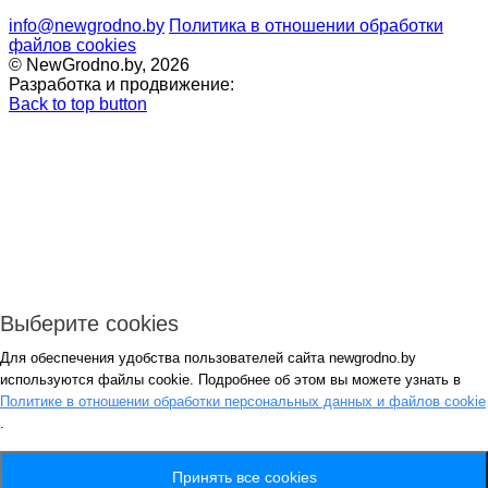
info@newgrodno.by
Политика в отношении обработки
файлов cookies
© NewGrodno.by, 2026
Разработка и продвижение:
Back to top button
Выберите cookies
Для обеспечения удобства пользователей сайта newgrodno.by
Авторизация
используются файлы cookie. Подробнее об этом вы можете узнать в
*
Политике в отношении обработки персональных данных и файлов cookie
.
*
Запомнить
Вход
Потеряли пароль ?
Принять все cookies