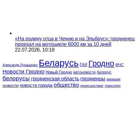
«На родину отца в Чечню и на Эльбрус»: гродненец
проехал на мотоцикле 6000 км за 10 дней
22.07.2026, 10:18
Беларусь
Гродно
ГАИ
МЧС
Александр Лукашенко
Новости Гродно
Новый Гродно
автоновости
белорус
белорусы
гродненская область
гродненцы
милиция
общество
новости
новости города
происшествие
транспорт