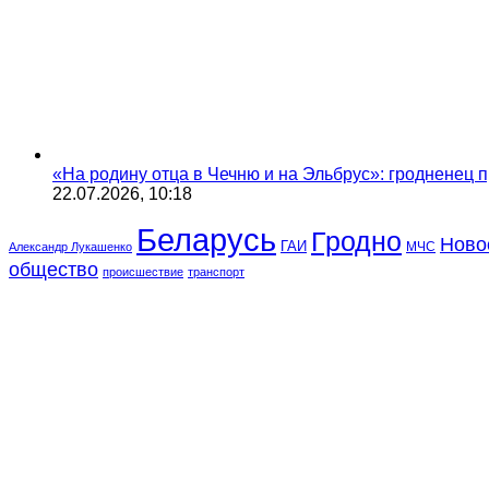
«На родину отца в Чечню и на Эльбрус»: гродненец п
22.07.2026, 10:18
Беларусь
Гродно
Ново
ГАИ
МЧС
Александр Лукашенко
общество
происшествие
транспорт