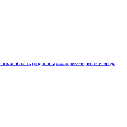
енская область
гродненцы
новости
новости города
милиция