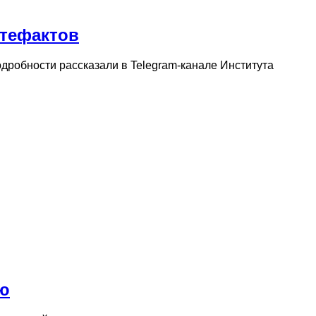
ртефактов
дробности рассказали в Telegram-канале Института
ю