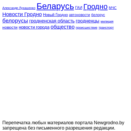
Беларусь
Гродно
ГАИ
МЧС
Александр Лукашенко
Новости Гродно
Новый Гродно
автоновости
белорус
белорусы
гродненская область
гродненцы
милиция
общество
новости
новости города
происшествие
транспорт
Перепечатка любых материалов портала Newgrodno.by
запрещена без письменного разрешения редакции.