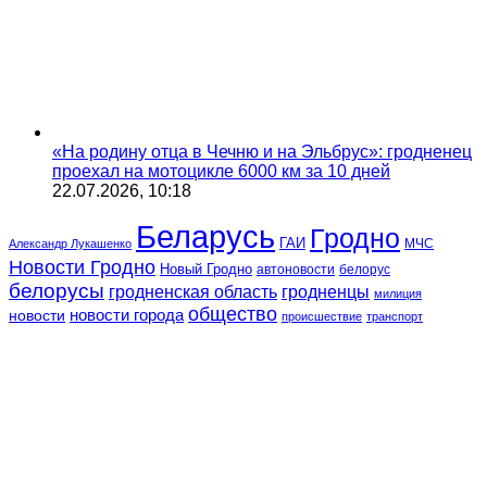
«На родину отца в Чечню и на Эльбрус»: гродненец
проехал на мотоцикле 6000 км за 10 дней
22.07.2026, 10:18
Беларусь
Гродно
ГАИ
МЧС
Александр Лукашенко
Новости Гродно
Новый Гродно
автоновости
белорус
белорусы
гродненская область
гродненцы
милиция
общество
новости
новости города
происшествие
транспорт