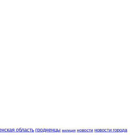
енская область
гродненцы
новости
новости города
милиция