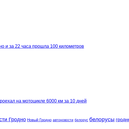
но и за 22 часа прошла 100 километров
роехал на мотоцикле 6000 км за 10 дней
сти Гродно
белорусы
гродн
Новый Гродно
автоновости
белорус