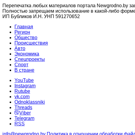
Перепечатка любых материалов портала Newgrodno.by за
Полностью запрещаем использование в какой-либо форме 
ИП Бубликов И.Н. УНП 591270652
Главная
Регион
Общество
Происшествия
Авто
Экономика
Спецпроекты
Cпорт
В стране
YouTube
Instagram
Rutube
vk.com
Odnoklassniki
Threads
Viber
Telegram
RSS
info@newgrodno.by
Политика в отношении обработки файл