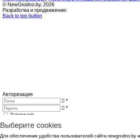
© NewGrodno.by, 2026
Разработка и продвижение:
Back to top button
Авторизация
*
*
Запомнить
Вход
Потеряли пароль ?
Выберите cookies
Авторизация
Генерация пароля
Для обеспечения удобства пользователей сайта newgrodno.by 