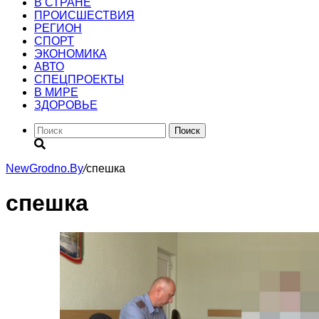
В СТРАНЕ
ПРОИСШЕСТВИЯ
РЕГИОН
CПОРТ
ЭКОНОМИКА
АВТО
СПЕЦПРОЕКТЫ
В МИРЕ
ЗДОРОВЬЕ
Поиск
NewGrodno.By
/
спешка
спешка