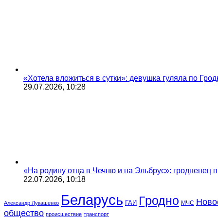
«Хотела вложиться в сутки»: девушка гуляла по Грод
29.07.2026, 10:28
«На родину отца в Чечню и на Эльбрус»: гродненец п
22.07.2026, 10:18
Беларусь
Гродно
Ново
ГАИ
МЧС
Александр Лукашенко
общество
происшествие
транспорт