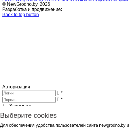
© NewGrodno.by, 2026
Разработка и продвижение:
Back to top button
Авторизация
*
*
Запомнить
Вход
Потеряли пароль ?
Выберите cookies
Авторизация
Генерация пароля
Для обеспечения удобства пользователей сайта newgrodno.by 