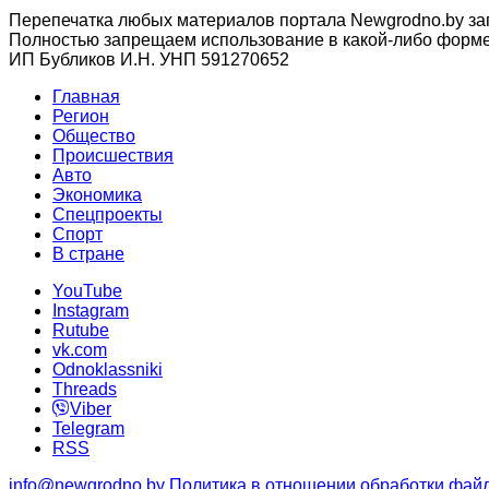
Перепечатка любых материалов портала Newgrodno.by за
Полностью запрещаем использование в какой-либо форме 
ИП Бубликов И.Н. УНП 591270652
Главная
Регион
Общество
Происшествия
Авто
Экономика
Спецпроекты
Cпорт
В стране
YouTube
Instagram
Rutube
vk.com
Odnoklassniki
Threads
Viber
Telegram
RSS
info@newgrodno.by
Политика в отношении обработки файл