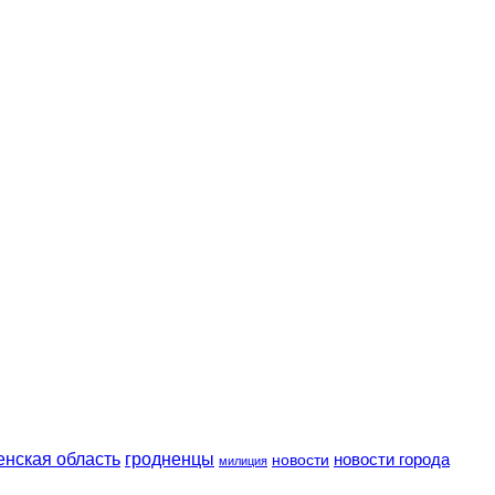
енская область
гродненцы
новости
новости города
милиция