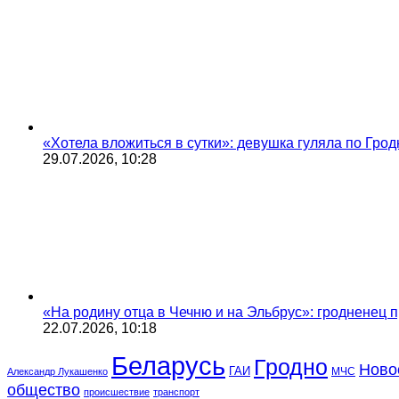
«Хотела вложиться в сутки»: девушка гуляла по Грод
29.07.2026, 10:28
«На родину отца в Чечню и на Эльбрус»: гродненец п
22.07.2026, 10:18
Беларусь
Гродно
Ново
ГАИ
МЧС
Александр Лукашенко
общество
происшествие
транспорт