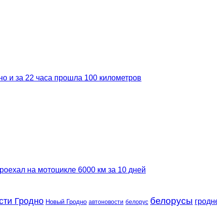
но и за 22 часа прошла 100 километров
роехал на мотоцикле 6000 км за 10 дней
сти Гродно
белорусы
гродн
Новый Гродно
автоновости
белорус