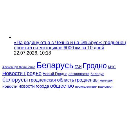
«На родину отца в Чечню и на Эльбрус»: гродненец
проехал на мотоцикле 6000 км за 10 дней
22.07.2026, 10:18
Беларусь
Гродно
ГАИ
МЧС
Александр Лукашенко
Новости Гродно
Новый Гродно
автоновости
белорус
белорусы
гродненская область
гродненцы
милиция
общество
новости
новости города
происшествие
транспорт