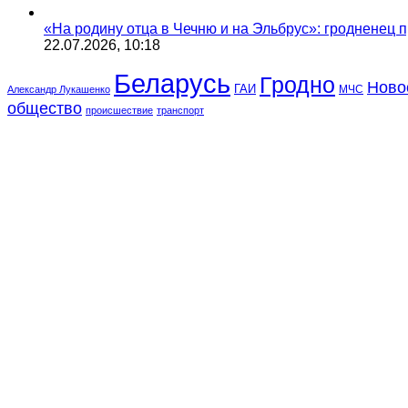
«На родину отца в Чечню и на Эльбрус»: гродненец п
22.07.2026, 10:18
Беларусь
Гродно
Ново
ГАИ
МЧС
Александр Лукашенко
общество
происшествие
транспорт