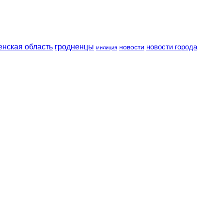
енская область
гродненцы
новости
новости города
милиция