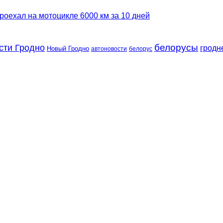
роехал на мотоцикле 6000 км за 10 дней
сти Гродно
белорусы
гродн
Новый Гродно
автоновости
белорус