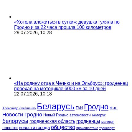
«Хотела вложиться в сутки»: девушка гуляла по
Гродно и за 22 часа прошла 100 километров
29.07.2026, 10:28
«На родину отца в Чечню и на Эльбрус»: гродненец
проехал на мотоцикле 6000 км за 10 дней
22.07.2026, 10:18
Беларусь
Гродно
ГАИ
МЧС
Александр Лукашенко
Новости Гродно
Новый Гродно
автоновости
белорус
белорусы
гродненская область
гродненцы
милиция
общество
новости
новости города
происшествие
транспорт