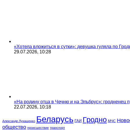
«Хотела вложиться в сутки»: девушка гуляла по Грод
29.07.2026, 10:28
«На родину отца в Чечню и на Эльбрус»: гродненец п
22.07.2026, 10:18
Беларусь
Гродно
Ново
ГАИ
МЧС
Александр Лукашенко
общество
происшествие
транспорт