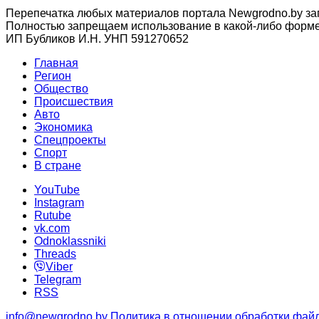
Перепечатка любых материалов портала Newgrodno.by за
Полностью запрещаем использование в какой-либо форме 
ИП Бубликов И.Н. УНП 591270652
Главная
Регион
Общество
Происшествия
Авто
Экономика
Спецпроекты
Cпорт
В стране
YouTube
Instagram
Rutube
vk.com
Odnoklassniki
Threads
Viber
Telegram
RSS
info@newgrodno.by
Политика в отношении обработки файл