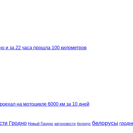
но и за 22 часа прошла 100 километров
роехал на мотоцикле 6000 км за 10 дней
сти Гродно
белорусы
гродн
Новый Гродно
автоновости
белорус