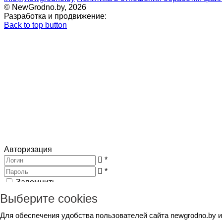
© NewGrodno.by, 2026
Разработка и продвижение:
Back to top button
Авторизация
*
*
Запомнить
Вход
Потеряли пароль ?
Выберите cookies
Авторизация
Генерация пароля
Для обеспечения удобства пользователей сайта newgrodno.by 