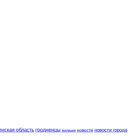
енская область
гродненцы
новости
новости города
милиция