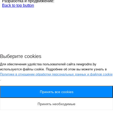
Разработка и продвижение:
Back to top button
Выберите cookies
Для обеспечения удобства пользователей сайта newgrodno.by
Авторизация
используются файлы cookie. Подробнее об этом вы можете узнать в
*
Политике в отношении обработки персональных данных и файлов cookie
.
*
Запомнить
Вход
Потеряли пароль ?
Принять все cookies
Авторизация
Генерация пароля
Принять необходимые
Получить новый пароль