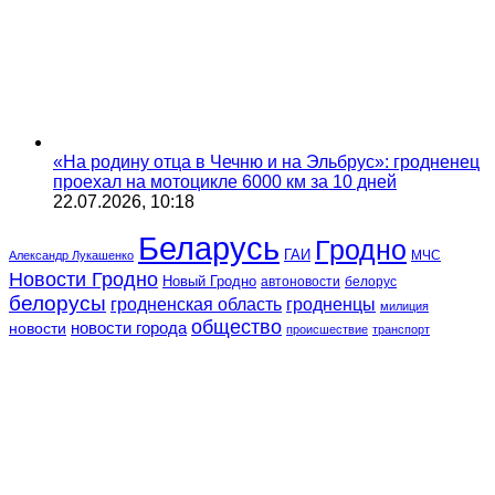
«На родину отца в Чечню и на Эльбрус»: гродненец
проехал на мотоцикле 6000 км за 10 дней
22.07.2026, 10:18
Беларусь
Гродно
ГАИ
МЧС
Александр Лукашенко
Новости Гродно
Новый Гродно
автоновости
белорус
белорусы
гродненская область
гродненцы
милиция
общество
новости
новости города
происшествие
транспорт