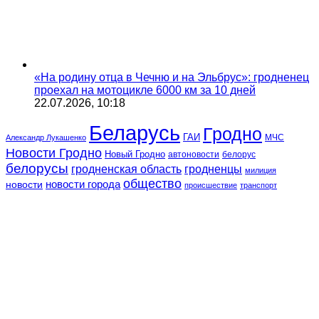
«На родину отца в Чечню и на Эльбрус»: гродненец
проехал на мотоцикле 6000 км за 10 дней
22.07.2026, 10:18
Беларусь
Гродно
ГАИ
МЧС
Александр Лукашенко
Новости Гродно
Новый Гродно
автоновости
белорус
белорусы
гродненская область
гродненцы
милиция
общество
новости
новости города
происшествие
транспорт