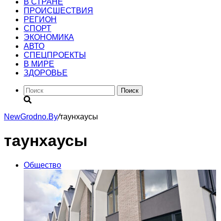
В СТРАНЕ
ПРОИСШЕСТВИЯ
РЕГИОН
CПОРТ
ЭКОНОМИКА
АВТО
СПЕЦПРОЕКТЫ
В МИРЕ
ЗДОРОВЬЕ
Поиск
NewGrodno.By
/
таунхаусы
таунхаусы
Общество