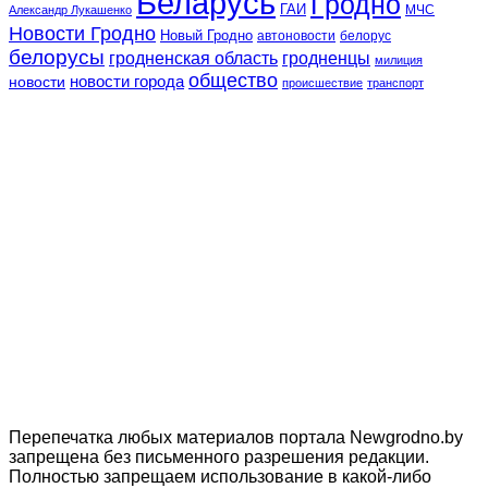
Беларусь
Гродно
ГАИ
МЧС
Александр Лукашенко
Новости Гродно
Новый Гродно
автоновости
белорус
белорусы
гродненская область
гродненцы
милиция
общество
новости
новости города
происшествие
транспорт
Перепечатка любых материалов портала Newgrodno.by
запрещена без письменного разрешения редакции.
Полностью запрещаем использование в какой-либо