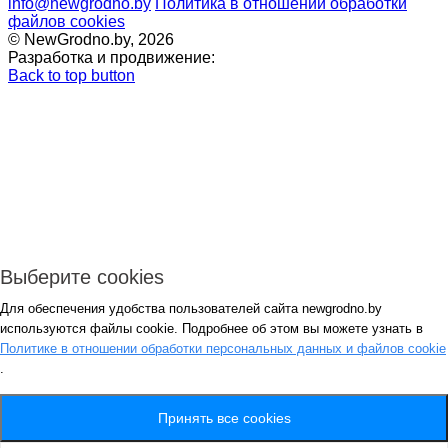
info@newgrodno.by
Политика в отношении обработки
файлов cookies
© NewGrodno.by, 2026
Разработка и продвижение:
Back to top button
Выберите cookies
Для обеспечения удобства пользователей сайта newgrodno.by
Авторизация
используются файлы cookie. Подробнее об этом вы можете узнать в
*
Политике в отношении обработки персональных данных и файлов cookie
.
*
Запомнить
Вход
Потеряли пароль ?
Принять все cookies
Авторизация
Генерация пароля